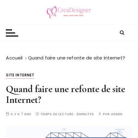
P
a
s
Crea Designer
s
e
r
a
u
Accueil
Quand faire une refonte de site Internet?
c
o
SITE INTERNET
n
Quand faire une refonte de site
t
e
Internet?
n
u
IL Y A 7 ANS
TEMPS DE LECTURE :
2MINUTES
PAR
ADMIN