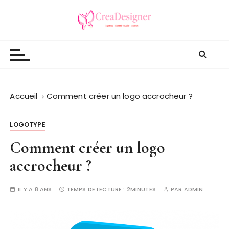
P
a
s
Crea Designer
s
e
r
a
u
Accueil
Comment créer un logo accrocheur ?
c
o
LOGOTYPE
n
Comment créer un logo
t
e
accrocheur ?
n
u
IL Y A 8 ANS
TEMPS DE LECTURE :
2MINUTES
PAR
ADMIN